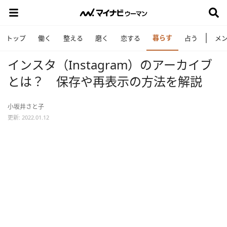
暮らす
トップ
働く
整える
磨く
恋する
占う
メ
インスタ（Instagram）のアーカイブ
とは？ 保存や再表示の方法を解説
小坂井さと子
更新: 2022.01.12