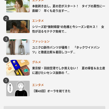
エンタメ
本能剥き出し、夏の恋がスタート！ タイプの異性に一
直線♡ 早くも走り出す一...
エンタメ
シリーズ初“強制帰国”の危機と今シーズン初キス！ 女
性が沼るモテテク勃発で...
ファッション
ユニクロ新作パンツが優秀！ 「タックワイドパン
ツ」と徹底比較＆着回しコーデ...
グルメ
東京駅・羽田空港でしか買えない！ 夏の帰省＆お土産
に選びたいセンス抜群の「...
エンタメ
【第43回】オーラを視てきた