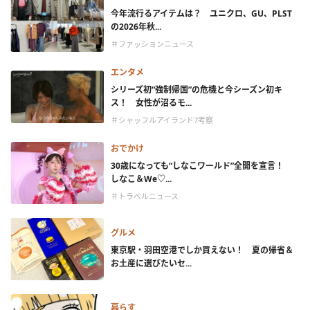
今年流行るアイテムは？ ユニクロ、GU、PLST
の2026年秋...
＃ファッションニュース
エンタメ
シリーズ初“強制帰国”の危機と今シーズン初キ
ス！ 女性が沼るモ...
＃シャッフルアイランド7考察
おでかけ
30歳になっても“しなこワールド”全開を宣言！
しなこ＆We♡...
＃トラベルニュース
グルメ
東京駅・羽田空港でしか買えない！ 夏の帰省＆
お土産に選びたいセ...
暮らす