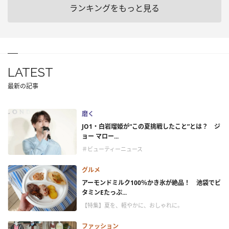
ランキングをもっと見る
LATEST
最新の記事
磨く
JO1・白岩瑠姫が“この夏挑戦したこと”とは？ ジ
ョー マロー...
＃ビューティーニュース
グルメ
アーモンドミルク100％かき氷が絶品！ 池袋でビ
タミンEたっぷ...
【特集】夏を、軽やかに、おしゃれに。
ファッション