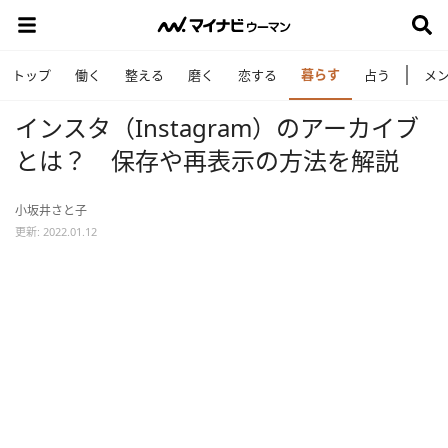
暮らす
トップ
働く
整える
磨く
恋する
占う
メ
インスタ（Instagram）のアーカイブ
とは？ 保存や再表示の方法を解説
小坂井さと子
更新: 2022.01.12