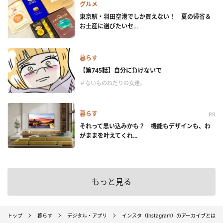
グルメ
東京駅・羽田空港でしか買えない！ 夏の帰省＆
お土産に選びたいセ...
暮らす
【第745話】自分に負けないで
＃ないものねだりの女達。
暮らす
PR
それって思い込みかも？ 機能もデザインも、わ
がままを叶えてくれ...
もっと見る
トップ
暮らす
デジタル・アプリ
インスタ（Instagram）のアーカイブと