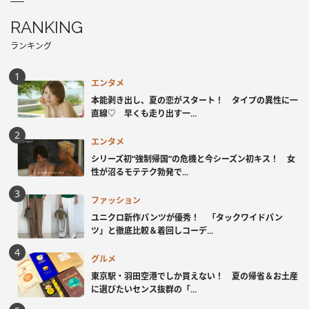
RANKING
ランキング
エンタメ
本能剥き出し、夏の恋がスタート！ タイプの異性に一
直線♡ 早くも走り出す一...
エンタメ
シリーズ初“強制帰国”の危機と今シーズン初キス！ 女
性が沼るモテテク勃発で...
ファッション
ユニクロ新作パンツが優秀！ 「タックワイドパン
ツ」と徹底比較＆着回しコーデ...
グルメ
東京駅・羽田空港でしか買えない！ 夏の帰省＆お土産
に選びたいセンス抜群の「...