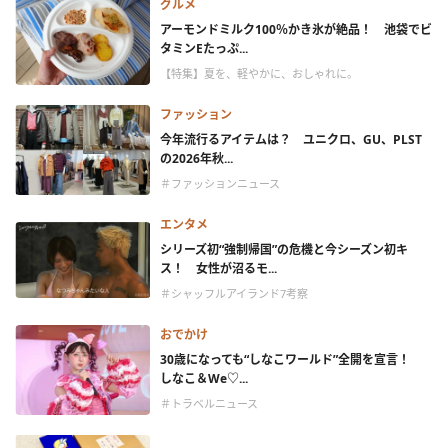
グルメ
アーモンドミルク100％かき氷が絶品！ 池袋でビ
タミンEたっぷ...
【特集】夏を、軽やかに、おしゃれに。
ファッション
今年流行るアイテムは？ ユニクロ、GU、PLST
の2026年秋...
＃ファッションニュース
エンタメ
シリーズ初“強制帰国”の危機と今シーズン初キ
ス！ 女性が沼るモ...
＃シャッフルアイランド7考察
おでかけ
30歳になっても“しなこワールド”全開を宣言！
しなこ＆We♡...
＃トラベルニュース