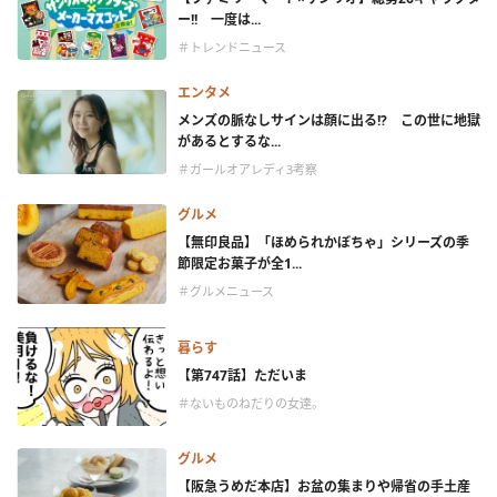
ー!! 一度は...
＃トレンドニュース
エンタメ
メンズの脈なしサインは顔に出る!? この世に地獄
があるとするな...
＃ガールオアレディ3考察
グルメ
【無印良品】「ほめられかぼちゃ」シリーズの季
節限定お菓子が全1...
＃グルメニュース
暮らす
【第747話】ただいま
＃ないものねだりの女達。
グルメ
【阪急うめだ本店】お盆の集まりや帰省の手土産