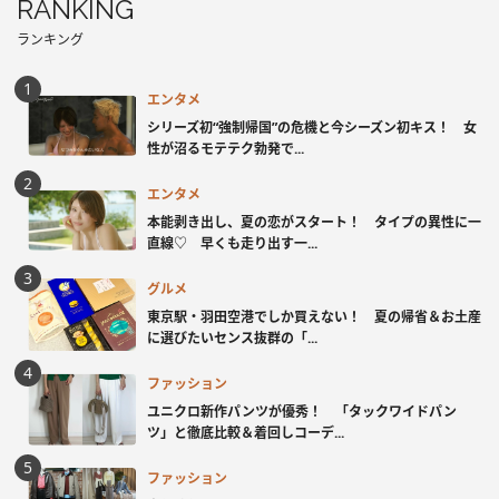
RANKING
ランキング
エンタメ
シリーズ初“強制帰国”の危機と今シーズン初キス！ 女
性が沼るモテテク勃発で...
エンタメ
本能剥き出し、夏の恋がスタート！ タイプの異性に一
直線♡ 早くも走り出す一...
グルメ
東京駅・羽田空港でしか買えない！ 夏の帰省＆お土産
に選びたいセンス抜群の「...
ファッション
ユニクロ新作パンツが優秀！ 「タックワイドパン
ツ」と徹底比較＆着回しコーデ...
ファッション