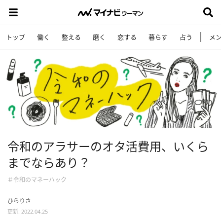
トップ
働く
整える
磨く
恋する
暮らす
占う
メ
令和のアラサーのオタ活費用、いくら
までならあり？
＃令和のマネーハック
ひらりさ
更新: 2022.04.25