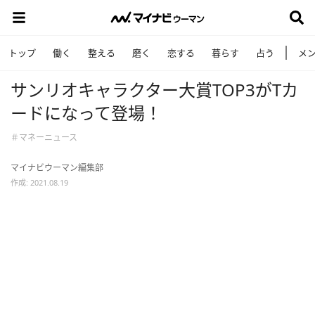
トップ
働く
整える
磨く
恋する
暮らす
占う
メ
サンリオキャラクター大賞TOP3がTカ
ードになって登場！
＃マネーニュース
マイナビウーマン編集部
作成: 2021.08.19