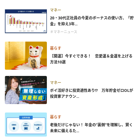
マネー
20・30代正社員の今夏のボーナスの使い方、「貯
金」を抑え3年...
＃マネーニュース
暮らす
【開運】今すぐできる！ 恋愛運＆金運を上げる
方法10選
マネー
ポイ活好きに投資適性あり!? 万年貯金ゼロOLが
投資家アナウン...
暮らす
老後だけじゃない！ 年金の”裏側”を理解し、賢く
未来に備えるた...