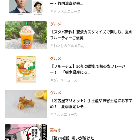
ー・竹内涼真が来...
＃トラベルニュース
グルメ
【スタバ新作】贅沢カスタマイズで楽しむ、夏の
フルーティーご褒美...
＃わたしのグルメ日記
グルメ
【フルーチェ】50年の歴史で初の梨フレーバ
ー！ 「栃木県産にっ...
＃グルメニュース
グルメ
【名古屋マリオット】手土産や帰省土産におすす
め！ 夏季限定レモ...
＃グルメニュース
暮らす
【第744話】呪いが解けた