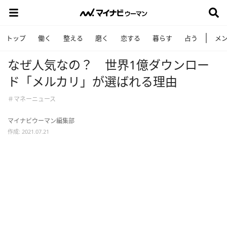
トップ
働く
整える
磨く
恋する
暮らす
占う
メ
なぜ人気なの？ 世界1億ダウンロー
ド「メルカリ」が選ばれる理由
＃マネーニュース
マイナビウーマン編集部
作成: 2021.07.21