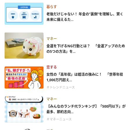
暮らす
老後だけじゃない！ 年金の”裏側”を理解し、賢く
未来に備えるた...
マネー
金運を下げるNG行動とは？ 「金運アップのため
の5つの方法」を...
恋する
女性の「高年収」は婚活の強みに！ 「世帯年収
1,000万円超え...
＃トレンドニュース
マネー
【みんなのランチ代ランキング】「500円以下」が
最多、節約志向...
＃マネーニュース