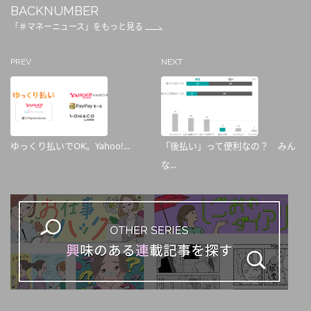
BACKNUMBER
「＃マネーニュース」をもっと見る
PREV
NEXT
ゆっくり払いでOK。Yahoo!...
「後払い」って便利なの？ みん
な...