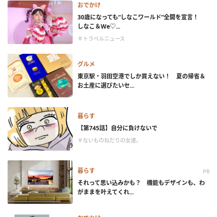
おでかけ
30歳になっても“しなこワールド”全開を宣言！
しなこ＆We♡...
＃トラベルニュース
グルメ
東京駅・羽田空港でしか買えない！ 夏の帰省＆
お土産に選びたいセ...
暮らす
【第745話】自分に負けないで
＃ないものねだりの女達。
暮らす
PR
それって思い込みかも？ 機能もデザインも、わ
がままを叶えてくれ...