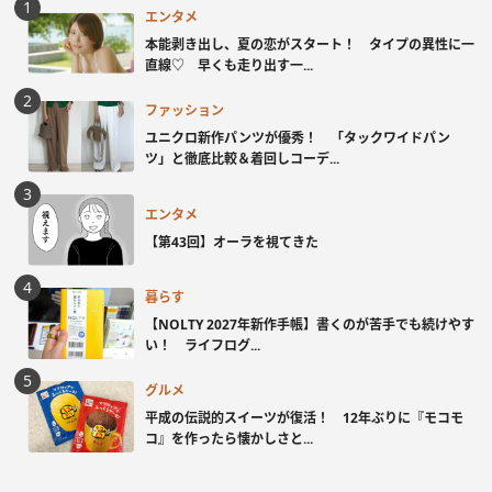
エンタメ
本能剥き出し、夏の恋がスタート！ タイプの異性に一
直線♡ 早くも走り出す一...
ファッション
ユニクロ新作パンツが優秀！ 「タックワイドパン
ツ」と徹底比較＆着回しコーデ...
エンタメ
【第43回】オーラを視てきた
暮らす
【NOLTY 2027年新作手帳】書くのが苦手でも続けやす
い！ ライフログ...
グルメ
平成の伝説的スイーツが復活！ 12年ぶりに『モコモ
コ』を作ったら懐かしさと...