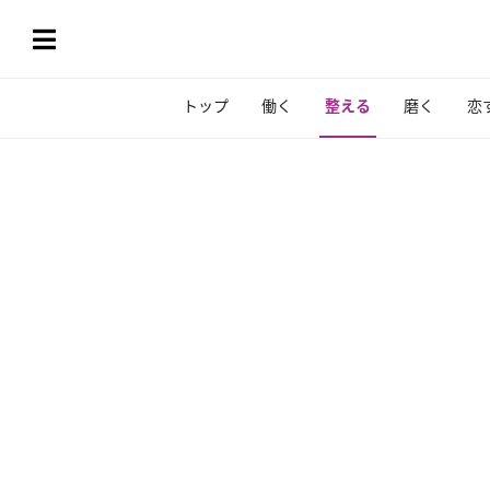
トップ
働く
整える
磨く
恋