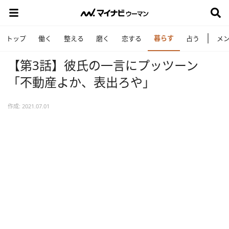
暮らす
トップ
働く
整える
磨く
恋する
占う
メ
【第3話】彼氏の一言にプッツーン
「不動産よか、表出ろや」
作成: 2021.07.01