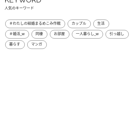
人気のキーワード
＃わたしの結婚まるめこみ作戦
カップル
生活
＃婚活_w
同棲
お部屋
一人暮らし_w
引っ越し
暮らす
マンガ