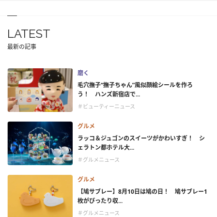
LATEST
最新の記事
磨く
毛穴撫子“撫子ちゃん”風似顔絵シールを作ろ
う！ ハンズ新宿店で...
＃ビューティーニュース
グルメ
ラッコ＆ジュゴンのスイーツがかわいすぎ！ シ
ェラトン都ホテル大...
＃グルメニュース
グルメ
【鳩サブレー】8月10日は鳩の日！ 鳩サブレー1
枚がぴったり収...
＃グルメニュース