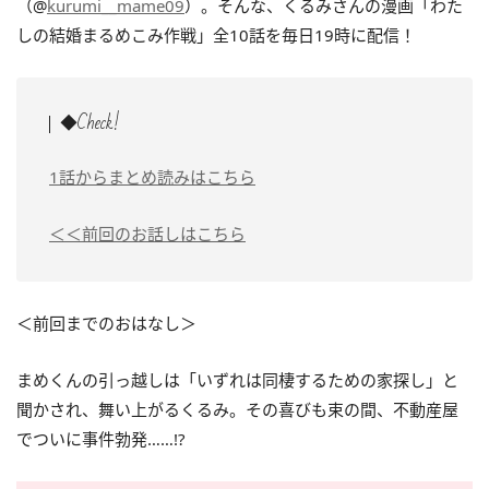
（@
kurumi__mame09
）。そんな、くるみさんの漫画「わた
しの結婚まるめこみ作戦」全10話を毎日19時に配信！
◆Check!
1話からまとめ読みはこちら
＜＜前回のお話しはこちら
＜前回までのおはなし＞
まめくんの引っ越しは「いずれは同棲するための家探し」と
聞かされ、舞い上がるくるみ。その喜びも束の間、不動産屋
でついに事件勃発……!?