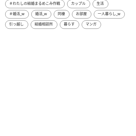
＃わたしの結婚まるめこみ作戦
カップル
生活
＃婚活_w
婚活_w
同棲
お部屋
一人暮らし_w
引っ越し
結婚相談所
暮らす
マンガ