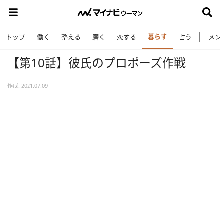
暮らす
トップ
働く
整える
磨く
恋する
占う
メ
【第10話】彼氏のプロポーズ作戦
作成: 2021.07.09