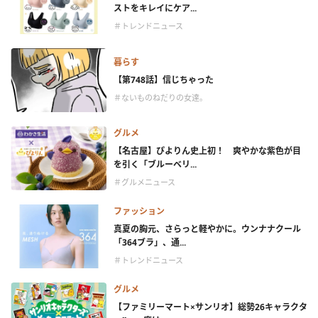
ストをキレイにケア...
＃トレンドニュース
暮らす
【第748話】信じちゃった
＃ないものねだりの女達。
グルメ
【名古屋】ぴよりん史上初！ 爽やかな紫色が目
を引く「ブルーベリ...
＃グルメニュース
ファッション
真夏の胸元、さらっと軽やかに。ウンナナクール
「364ブラ」、通...
＃トレンドニュース
グルメ
【ファミリーマート×サンリオ】総勢26キャラクタ