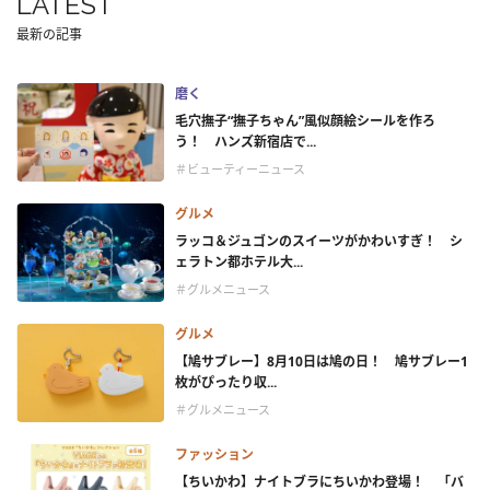
LATEST
最新の記事
磨く
毛穴撫子“撫子ちゃん”風似顔絵シールを作ろ
う！ ハンズ新宿店で...
＃ビューティーニュース
グルメ
ラッコ＆ジュゴンのスイーツがかわいすぎ！ シ
ェラトン都ホテル大...
＃グルメニュース
グルメ
【鳩サブレー】8月10日は鳩の日！ 鳩サブレー1
枚がぴったり収...
＃グルメニュース
ファッション
【ちいかわ】ナイトブラにちいかわ登場！ 「バ