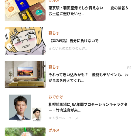
グルメ
東京駅・羽田空港でしか買えない！ 夏の帰省＆
お土産に選びたいセ...
暮らす
【第745話】自分に負けないで
＃ないものねだりの女達。
暮らす
PR
それって思い込みかも？ 機能もデザインも、わ
がままを叶えてくれ...
おでかけ
札幌競馬場にJRA年間プロモーションキャラクタ
ー・竹内涼真が来...
＃トラベルニュース
グルメ