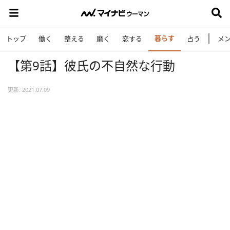
暮らす
トップ
働く
整える
磨く
恋する
占う
メ
【第9話】彼氏の不自然な行動
更新: 2021.07.09