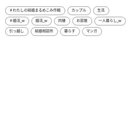
＃わたしの結婚まるめこみ作戦
カップル
生活
＃婚活_w
婚活_w
同棲
お部屋
一人暮らし_w
引っ越し
結婚相談所
暮らす
マンガ