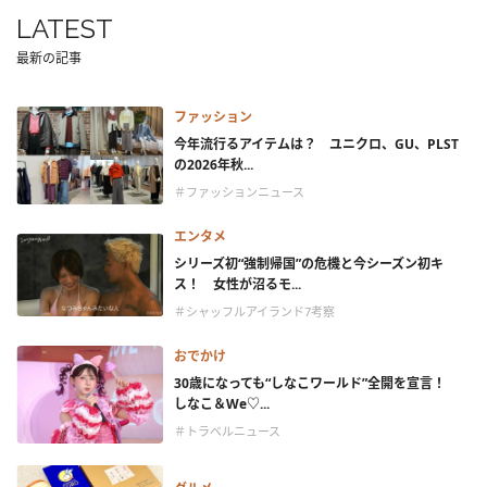
LATEST
最新の記事
ファッション
今年流行るアイテムは？ ユニクロ、GU、PLST
の2026年秋...
＃ファッションニュース
エンタメ
シリーズ初“強制帰国”の危機と今シーズン初キ
ス！ 女性が沼るモ...
＃シャッフルアイランド7考察
おでかけ
30歳になっても“しなこワールド”全開を宣言！
しなこ＆We♡...
＃トラベルニュース