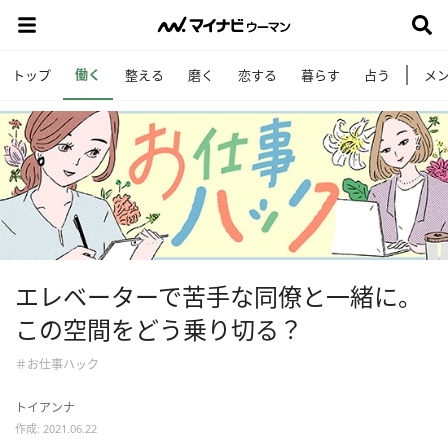
働く
トップ
整える
磨く
恋する
暮らす
占う
メ
エレベーターで苦手な同僚と一緒に。
この空間をどう乗り切る？
＃お仕事ハック
トイアンナ
作成: 2021.06.22