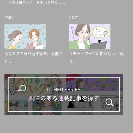
「＃お仕事ハック」をもっと見る
PREV
NEXT
同じミスを繰り返す後輩。改善さ
リモートワークに慣れない上司。
せ...
う...