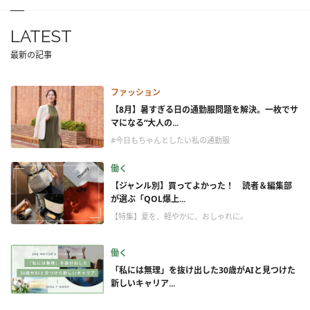
LATEST
最新の記事
ファッション
【8月】暑すぎる日の通勤服問題を解決。一枚でサ
マになる“大人の...
#今日もちゃんとしたい私の通勤服
働く
【ジャンル別】買ってよかった！ 読者＆編集部
が選ぶ「QOL爆上...
【特集】夏を、軽やかに、おしゃれに。
働く
「私には無理」を抜け出した30歳がAIと見つけた
新しいキャリア...