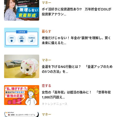
マネー
ポイ活好きに投資適性あり!? 万年貯金ゼロOLが
投資家アナウン...
暮らす
老後だけじゃない！ 年金の”裏側”を理解し、賢く
未来に備えるた...
マネー
金運を下げるNG行動とは？ 「金運アップのため
の5つの方法」を...
恋する
女性の「高年収」は婚活の強みに！ 「世帯年収
1,000万円超え...
＃トレンドニュース
マネー