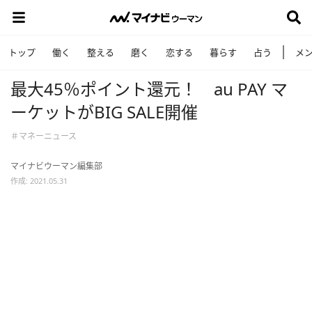
トップ
働く
整える
磨く
恋する
暮らす
占う
メ
最大45％ポイント還元！ au PAY マ
ーケットがBIG SALE開催
＃マネーニュース
マイナビウーマン編集部
作成: 2021.05.31