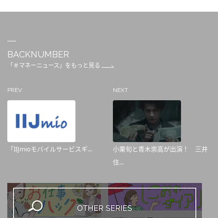
BACKNUMBER
「＃マネーニュース」をもっと見る
PREV
NEXT
「IIJmioモバイルサービスギ...
小栗旬と青木崇高が出演！ 三井
住...