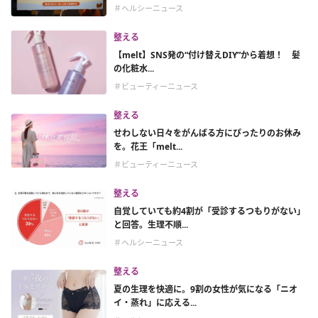
＃ヘルシーニュース
整える
【melt】SNS発の“付け替えDIY”から着想！ 髪
の化粧水...
＃ビューティーニュース
整える
せわしない日々をがんばる方にぴったりのお休み
を。花王「melt...
＃ビューティーニュース
整える
自覚していても約4割が「受診するつもりがない」
と回答。生理不順...
＃ヘルシーニュース
整える
夏の生理を快適に。9割の女性が気になる「ニオ
イ・蒸れ」に応える...