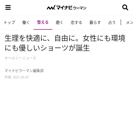
整える
トップ
働く
磨く
恋する
暮らす
占う
メ
生理を快適に、自由に。女性にも環境
にも優しいショーツが誕生
＃ヘルシーニュース
マイナビウーマン編集部
作成: 2021.05.07