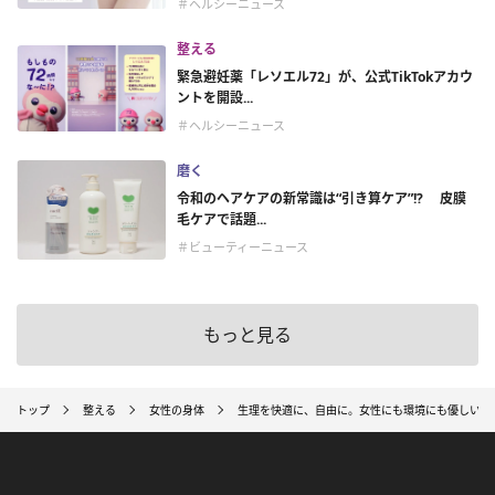
＃ヘルシーニュース
整える
緊急避妊薬「レソエル72」が、公式TikTokアカウ
ントを開設...
＃ヘルシーニュース
磨く
令和のヘアケアの新常識は“引き算ケア”!? 皮膜
毛ケアで話題...
＃ビューティーニュース
もっと見る
トップ
整える
女性の身体
生理を快適に、自由に。女性にも環境にも優しいシ