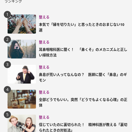
ランキング
整える
本気で「縁を切りたい」と思ったときのおまじない10
選
整える
耳鼻咽喉科医に聞く！ 「鼻くそ」のメカニズムと正し
い掃除方法
整える
鼻息が荒い人ってなんなの？ 医師に聞く「鼻息」のギ
モン
整える
全部どうでもいい。突然「どうでもよくなる心理」の正
体
整える
信じていたのに裏切られた！ 精神科医が教える「裏切
られたときの対処法」