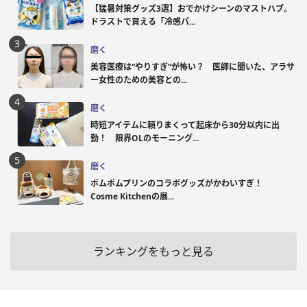
【猛暑対策グッズ3選】おでかけシーンのマストハブ。
ドラストで買える「冷感パ...
磨く
美容医療は“やりすぎ”が怖い？ 医師に聞いた、アラサ
ー女性のための美容との...
磨く
時短アイテムに頼りまくって起床から30分以内に出
勤！ 限界OLのモーニング...
磨く
ポムポムプリンのコラボグッズがかわいすぎ！
Cosme Kitchenの展...
ランキングをもっと見る