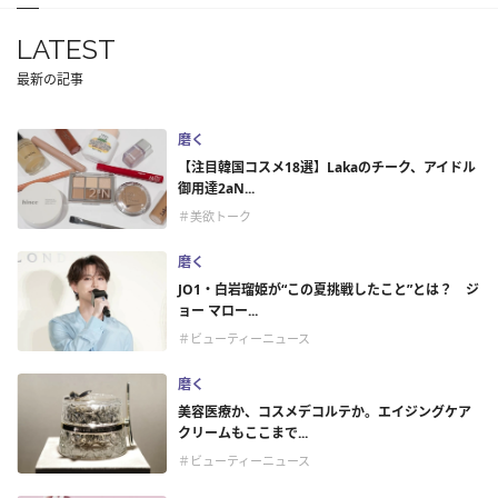
LATEST
最新の記事
磨く
【注目韓国コスメ18選】Lakaのチーク、アイドル
御用達2aN...
＃美欲トーク
磨く
JO1・白岩瑠姫が“この夏挑戦したこと”とは？ ジ
ョー マロー...
＃ビューティーニュース
磨く
美容医療か、コスメデコルテか。エイジングケア
クリームもここまで...
＃ビューティーニュース