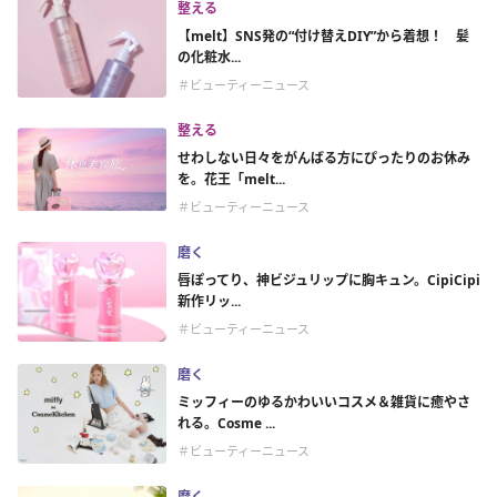
整える
【melt】SNS発の“付け替えDIY”から着想！ 髪
の化粧水...
＃ビューティーニュース
整える
せわしない日々をがんばる方にぴったりのお休み
を。花王「melt...
＃ビューティーニュース
磨く
唇ぽってり、神ビジュリップに胸キュン。CipiCipi
新作リッ...
＃ビューティーニュース
磨く
ミッフィーのゆるかわいいコスメ＆雑貨に癒やさ
れる。Cosme ...
＃ビューティーニュース
磨く