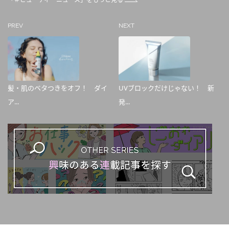
PREV
NEXT
髪・肌のベタつきをオフ！ ダイ
UVブロックだけじゃない！ 新
ア...
発...