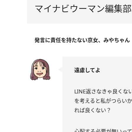
マイナビウーマン編集部
発言に責任を持たない京女、みやちゃん
遠慮してよ
LINE返さなきゃ良く
を考えると私がつらい
れば良くない？
心配する必要が無いっ