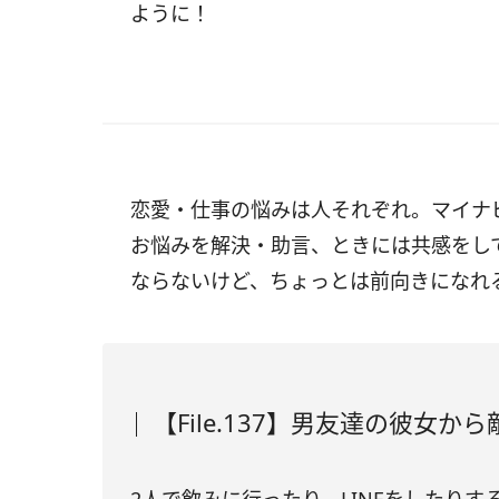
ように！
恋愛・仕事の悩みは人それぞれ。マイナ
お悩みを解決・助言、ときには共感をし
ならないけど、ちょっとは前向きになれ
【File.137】男友達の彼女か