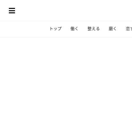
トップ
働く
整える
磨く
恋