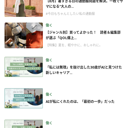
【8月】暑すぎる日の通勤服問題を解決。一枚でサ
マになる“大人の...
#今日もちゃんとしたい私の通勤服
働く
【ジャンル別】買ってよかった！ 読者＆編集部
が選ぶ「QOL爆上...
【特集】夏を、軽やかに、おしゃれに。
働く
「私には無理」を抜け出した30歳がAIと見つけた
新しいキャリア...
働く
AIが私にくれたのは、「最初の一歩」だった
働く