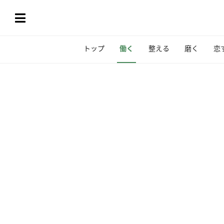
トップ
働く
整える
磨く
恋