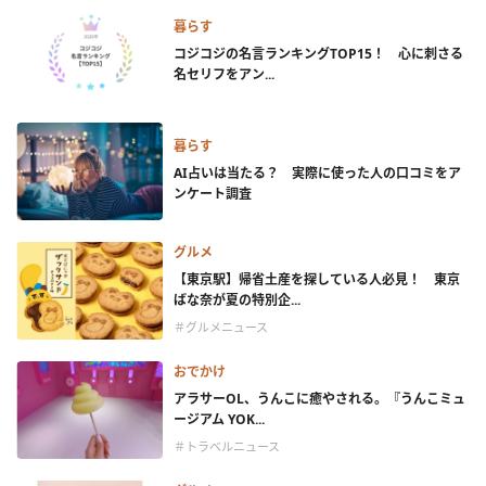
暮らす
コジコジの名言ランキングTOP15！ 心に刺さる
名セリフをアン...
暮らす
AI占いは当たる？ 実際に使った人の口コミをア
ンケート調査
グルメ
【東京駅】帰省土産を探している人必見！ 東京
ばな奈が夏の特別企...
＃グルメニュース
おでかけ
アラサーOL、うんこに癒やされる。『うんこミュ
ージアム YOK...
＃トラベルニュース