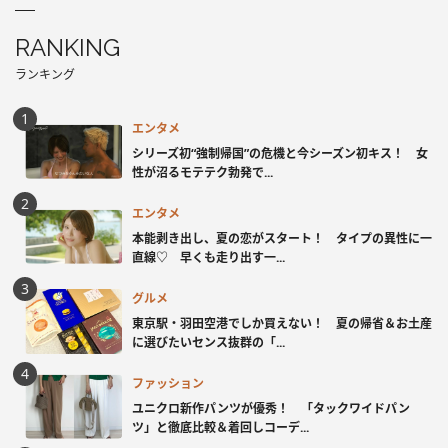
RANKING
ランキング
エンタメ
シリーズ初“強制帰国”の危機と今シーズン初キス！ 女
性が沼るモテテク勃発で...
エンタメ
本能剥き出し、夏の恋がスタート！ タイプの異性に一
直線♡ 早くも走り出す一...
グルメ
東京駅・羽田空港でしか買えない！ 夏の帰省＆お土産
に選びたいセンス抜群の「...
ファッション
ユニクロ新作パンツが優秀！ 「タックワイドパン
ツ」と徹底比較＆着回しコーデ...