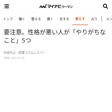
暮らす
トップ
働く
整える
磨く
恋する
占う
メ
要注意。性格が悪い人が「やりがちな
こと」5つ
石谷ちよ（恋愛コラムニスト）
作成: 2021.01.30