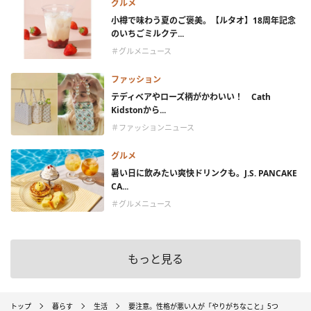
グルメ
小樽で味わう夏のご褒美。【ルタオ】18周年記念
のいちごミルクテ...
＃グルメニュース
ファッション
テディベアやローズ柄がかわいい！ Cath
Kidstonから...
＃ファッションニュース
グルメ
暑い日に飲みたい爽快ドリンクも。J.S. PANCAKE
CA...
＃グルメニュース
もっと見る
トップ
暮らす
生活
要注意。性格が悪い人が「やりがちなこと」5つ