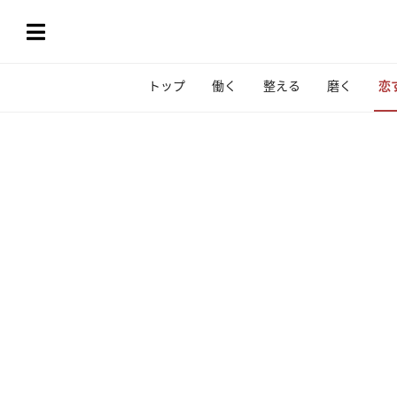
トップ
働く
整える
磨く
恋