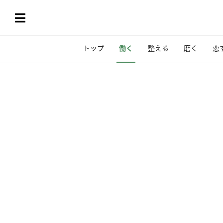
トップ
働く
整える
磨く
恋