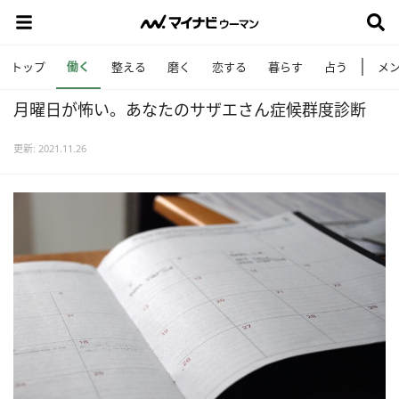
働く
トップ
整える
磨く
恋する
暮らす
占う
メ
月曜日が怖い。あなたのサザエさん症候群度診断
更新: 2021.11.26