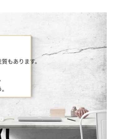
性質もあります。
？
う。