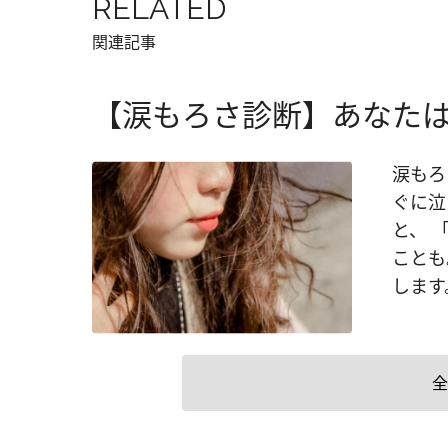
RELATED
関連記事
【涙もろさ診断】あなた
涙もろ
ぐに泣
と、 
ことも
します
全