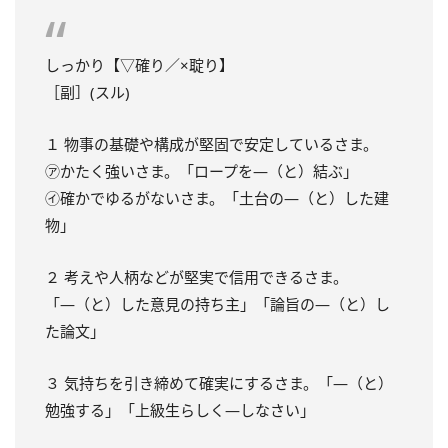
しっかり【▽確り／×聢り】
［副］(スル)
１ 物事の基礎や構成が堅固で安定しているさま。
㋐かたく強いさま。「ロープを―（と）結ぶ」
㋑確かでゆるがないさま。「土台の―（と）した建
物」
２ 考えや人柄などが堅実で信用できるさま。
「―（と）した意見の持ち主」「論旨の―（と）し
た論文」
３ 気持ちを引き締めて確実にするさま。「―（と）
勉強する」「上級生らしく―しなさい」