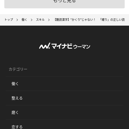
もっと見る
トップ
働く
スキル
【難読漢字】“かくり”じゃない！ 「確り」の正しい読み
カテゴリー
働く
整える
磨く
恋する