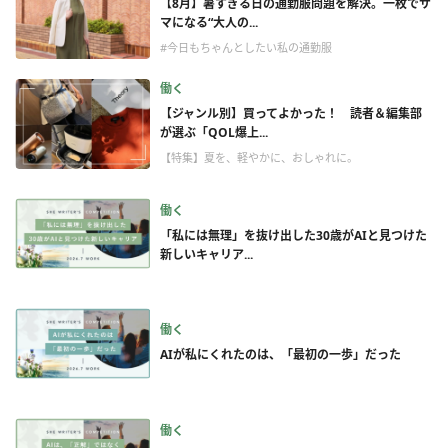
【8月】暑すぎる日の通勤服問題を解決。一枚でサ
マになる“大人の...
#今日もちゃんとしたい私の通勤服
働く
【ジャンル別】買ってよかった！ 読者＆編集部
が選ぶ「QOL爆上...
【特集】夏を、軽やかに、おしゃれに。
働く
「私には無理」を抜け出した30歳がAIと見つけた
新しいキャリア...
働く
AIが私にくれたのは、「最初の一歩」だった
働く