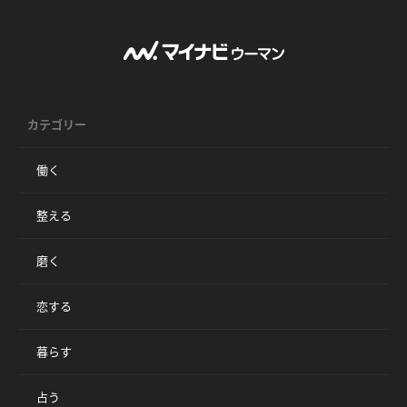
カテゴリー
働く
整える
磨く
恋する
暮らす
占う