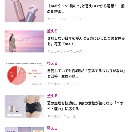
【melt】SNS発の“付け替えDIY”から着想！ 髪
の化粧水...
＃ビューティーニュース
整える
せわしない日々をがんばる方にぴったりのお休み
を。花王「melt...
＃ビューティーニュース
整える
自覚していても約4割が「受診するつもりがない」
と回答。生理不順...
＃ヘルシーニュース
整える
夏の生理を快適に。9割の女性が気になる「ニオ
イ・蒸れ」に応える...
＃ヘルシーニュース
整える