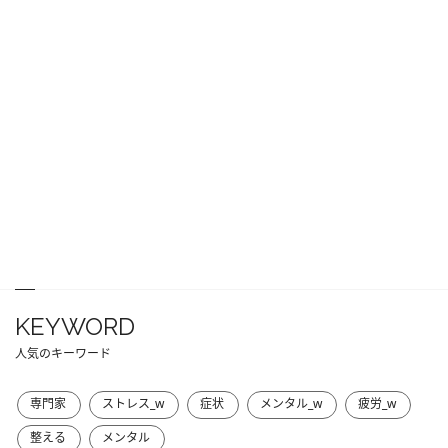
KEYWORD
人気のキーワード
専門家
ストレス_w
症状
メンタル_w
疲労_w
整える
メンタル