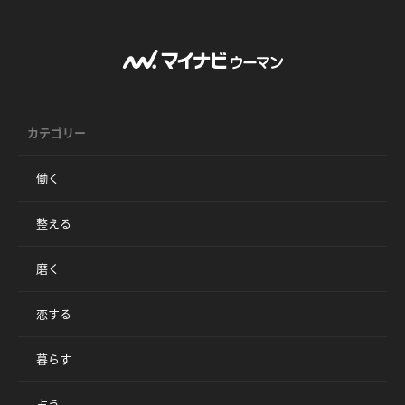
カテゴリー
働く
整える
磨く
恋する
暮らす
占う