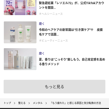
緊急避妊薬「レソエル72」が、公式TikTokアカウ
ントを開設...
＃ヘルシーニュース
磨く
令和のヘアケアの新常識は“引き算ケア”!? 皮膜
毛ケアで話題...
＃ビューティーニュース
磨く
夏、香りは“こっそり”楽しもう。自己肯定感を高め
る香りメソッド
もっと見る
トップ
整える
メンタル
「もう疲れた」と感じる原因と気分転換の方法