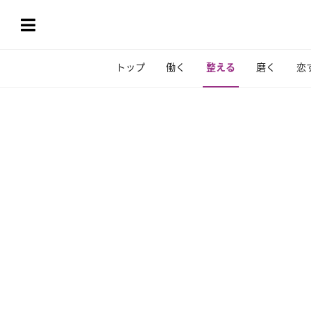
トップ
働く
整える
磨く
恋