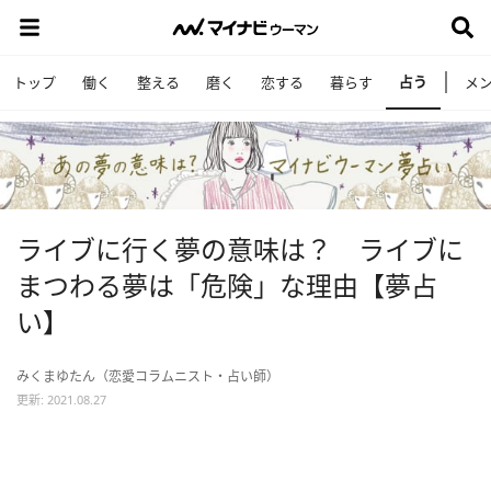
占う
トップ
働く
整える
磨く
恋する
暮らす
メ
ライブに行く夢の意味は？ ライブに
まつわる夢は「危険」な理由【夢占
い】
みくまゆたん（恋愛コラムニスト・占い師）
更新: 2021.08.27