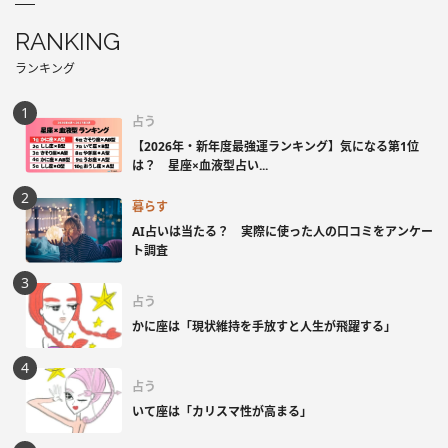
RANKING
ランキング
占う
【2026年・新年度最強運ランキング】気になる第1位
は？ 星座×血液型占い...
暮らす
AI占いは当たる？ 実際に使った人の口コミをアンケー
ト調査
占う
かに座は「現状維持を手放すと人生が飛躍する」
占う
いて座は「カリスマ性が高まる」