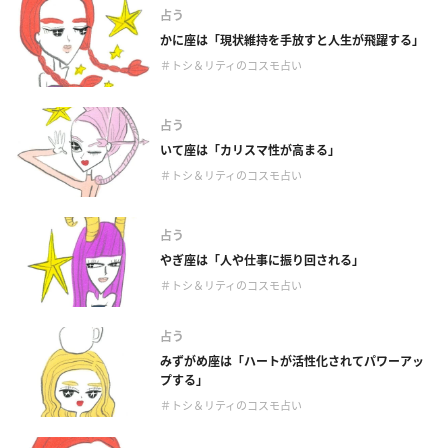
占う
かに座は「現状維持を手放すと人生が飛躍する」
＃トシ＆リティのコスモ占い
占う
いて座は「カリスマ性が高まる」
＃トシ＆リティのコスモ占い
占う
やぎ座は「人や仕事に振り回される」
＃トシ＆リティのコスモ占い
占う
みずがめ座は「ハートが活性化されてパワーアッ
プする」
＃トシ＆リティのコスモ占い