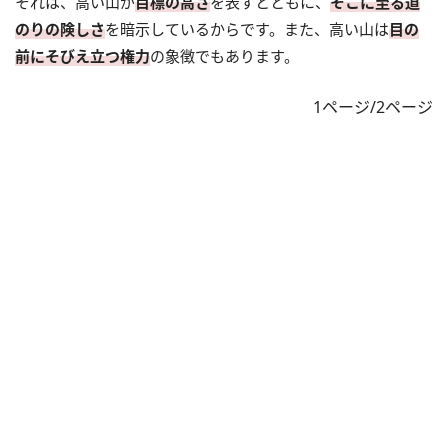
それは、高い山が
目標の高さ
を表すとともに、
そこに至る道
のりの険しさ
を暗示しているからです。また、高い山は
目の
前に
そびえ立つ
権力
の象徴でもあります。
1ページ/2ページ