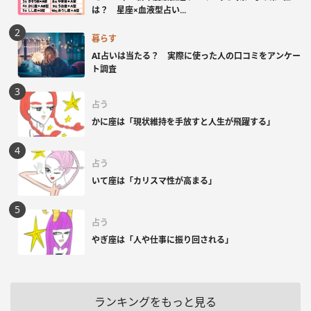
は？ 星座×血液型占い...
暮らす
AI占いは当たる？ 実際に使った人の口コミをアンケー
ト調査
占う
かに座は「現状維持を手放すと人生が飛躍する」
占う
いて座は「カリスマ性が高まる」
占う
やぎ座は「人や仕事に振り回される」
ランキングをもっと見る