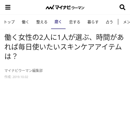
磨く
トップ
働く
整える
恋する
暮らす
占う
メ
働く女性の2人に1人が選ぶ、時間があ
れば毎日使いたいスキンケアアイテム
は？
マイナビウーマン編集部
作成: 2019.10.02