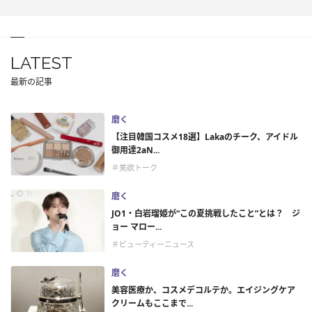
LATEST
最新の記事
磨く
【注目韓国コスメ18選】Lakaのチーク、アイドル
御用達2aN...
＃美欲トーク
磨く
JO1・白岩瑠姫が“この夏挑戦したこと”とは？ ジ
ョー マロー...
＃ビューティーニュース
磨く
美容医療か、コスメデコルテか。エイジングケア
クリームもここまで...