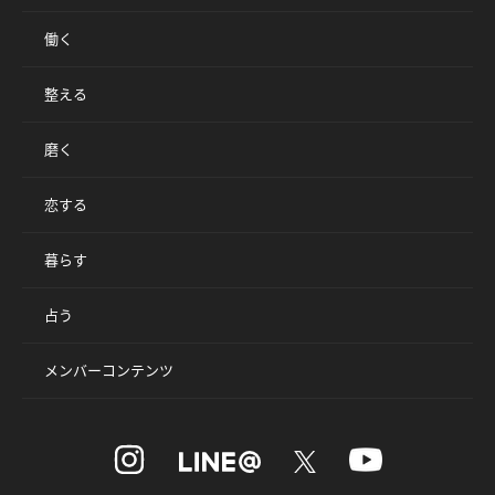
働く
整える
磨く
恋する
暮らす
占う
メンバーコンテンツ