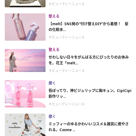
＃ビューティーニュース
整える
【melt】SNS発の“付け替えDIY”から着想！ 髪
の化粧水...
＃ビューティーニュース
整える
せわしない日々をがんばる方にぴったりのお休み
を。花王「melt...
＃ビューティーニュース
磨く
唇ぽってり、神ビジュリップに胸キュン。CipiCipi
新作リッ...
＃ビューティーニュース
磨く
ミッフィーのゆるかわいいコスメ＆雑貨に癒やさ
れる。Cosme ...