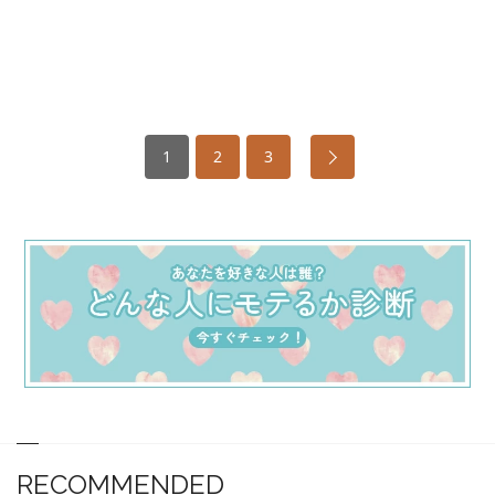
1
2
3
RECOMMENDED