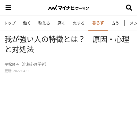
暮らす
トップ
働く
整える
磨く
恋する
占う
メ
我が強い人の特徴とは？ 原因・心理
と対処法
平松隆円（化粧心理学者）
更新: 2022.04.11