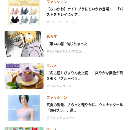
ファッション
【ちいかわ】ナイトブラにちいかわ登場！ 「バ
ストをキレイにケア...
＃トレンドニュース
暮らす
【第748話】信じちゃった
＃ないものねだりの女達。
グルメ
【名古屋】ぴよりん史上初！ 爽やかな紫色が目
を引く「ブルーベリ...
＃グルメニュース
ファッション
真夏の胸元、さらっと軽やかに。ウンナナクール
「364ブラ」、通...
＃トレンドニュース
グルメ