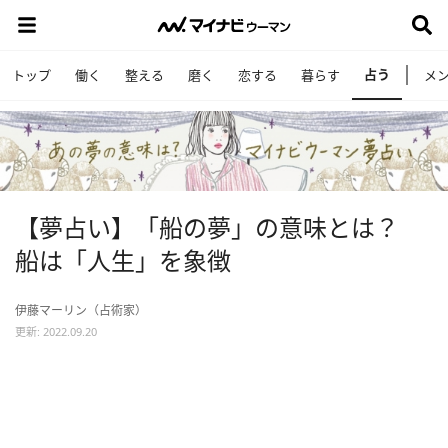
占う
トップ
働く
整える
磨く
恋する
暮らす
メ
【夢占い】「船の夢」の意味とは？
船は「人生」を象徴
伊藤マーリン（占術家）
更新: 2022.09.20