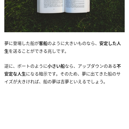
夢に登場した船が
客船
のように大きいものなら、
安定した人
生
を送ることができる兆しです。
逆に、ボートのように
小さい船
なら、アップダウンのある
不
安定な人生
になる暗示です。そのため、夢に出てきた船のサ
イズが大きければ、船の夢は吉夢といえるでしょう。