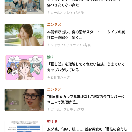
傷つきたくない女た...
＃ガールオアレディ3考察
エンタメ
本能剥き出し、夏の恋がスタート！ タイプの異
性に一直線♡ 早く...
＃シャッフルアイランド7考察
働く
「推し活」を理解してくれない彼氏。うまくいく
カップルがしている...
＃お仕事ハック
エンタメ
“相思相愛カップルほぼなし”地獄の合コンバーベ
キューで泥沼婚活...
＃ガールオアレディ3考察
恋する
ムダ毛、匂い、肌……。独身男女の「異性の身だし