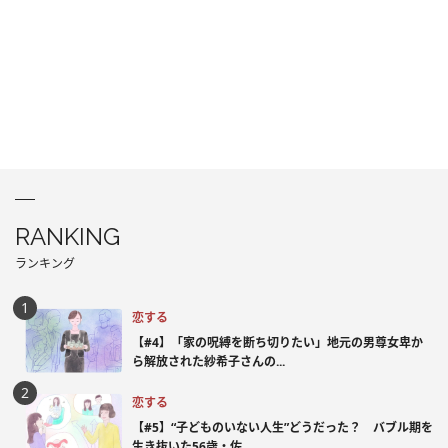
RANKING
ランキング
恋する
【#4】「家の呪縛を断ち切りたい」地元の男尊女卑か
ら解放された紗希子さんの...
恋する
【#5】“子どものいない人生”どうだった？ バブル期を
生き抜いた56歳・佐...