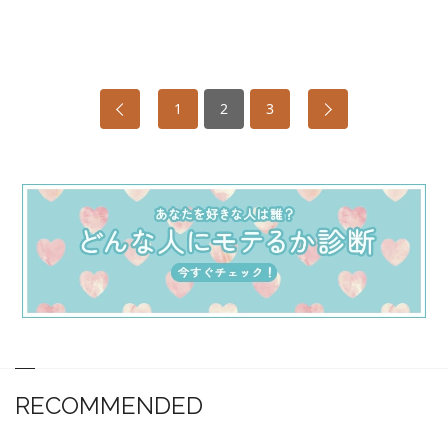
1
2
3
RECOMMENDED