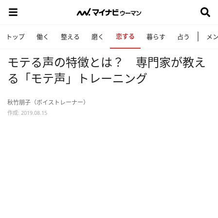
恋する
トップ
働く
整える
磨く
暮らす
占う
メ
モテる声の特徴とは？ 専門家が教え
る「モテ声」トレーニング
秋竹朋子（ボイストレーナー）
作成: 2019.08.15