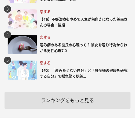
恋する
【#6】不妊治療をやめて人生が前向きになった美南さ
んの場合・後編
恋する
噛み癖のある彼氏の心理って？ 彼女を噛む行為からわ
かる男性心理7つ
恋する
【#2】「産みたくない自分」と「妊産婦の健康を研究
する自分」で揺れ動く聡美...
ランキングをもっと見る