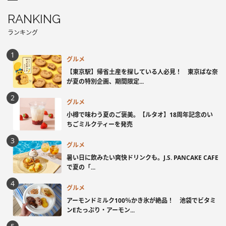
RANKING
ランキング
グルメ
【東京駅】帰省土産を探している人必見！ 東京ばな奈
が夏の特別企画、期間限定...
グルメ
小樽で味わう夏のご褒美。【ルタオ】18周年記念のい
ちごミルクティーを発売
グルメ
暑い日に飲みたい爽快ドリンクも。J.S. PANCAKE CAFE
で夏の「...
グルメ
アーモンドミルク100％かき氷が絶品！ 池袋でビタミ
ンEたっぷり・アーモン...