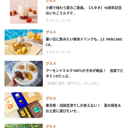
グルメ
小樽で味わう夏のご褒美。【ルタオ】18周年記念
のいちごミルクテ...
＃グルメニュース
グルメ
暑い日に飲みたい爽快ドリンクも。J.S. PANCAKE
CA...
＃グルメニュース
グルメ
アーモンドミルク100％かき氷が絶品！ 池袋でビ
タミンEたっぷ...
【特集】夏を、軽やかに、おしゃれに。
グルメ
東京駅・羽田空港でしか買えない！ 夏の帰省＆
お土産に選びたいセ...
グルメ