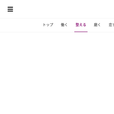
トップ
働く
整える
磨く
恋