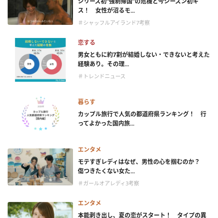
シリーズ初“強制帰国”の危機と今シーズン初キ
ス！ 女性が沼るモ...
＃シャッフルアイランド7考察
恋する
男女ともに約7割が結婚しない・できないと考えた
経験あり。その理...
＃トレンドニュース
暮らす
カップル旅行で人気の都道府県ランキング！ 行
ってよかった国内旅...
エンタメ
モテすぎレディはなぜ、男性の心を掴むのか？
傷つきたくない女た...
＃ガールオアレディ3考察
エンタメ
本能剥き出し、夏の恋がスタート！ タイプの異