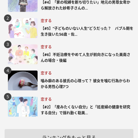
【#4】「家の呪縛を断ち切りたい」地元の男尊女卑か
ら解放された紗希子さんの...
恋する
【#5】“子どものいない人生”どうだった？ バブル期を
生き抜いた56歳・佐...
恋する
【#6】不妊治療をやめて人生が前向きになった美南さ
んの場合・後編
恋する
噛み癖のある彼氏の心理って？ 彼女を噛む行為からわ
かる男性心理7つ
恋する
【#2】「産みたくない自分」と「妊産婦の健康を研究
する自分」で揺れ動く聡美...
ランキングをもっと見る