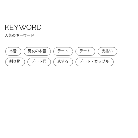
KEYWORD
人気のキーワード
本音
男女の本音
デート
デート
支払い
割り勘
デート代
恋する
デート・カップル