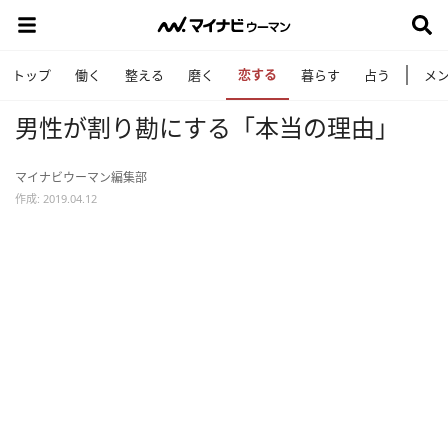
恋する
トップ
働く
整える
磨く
暮らす
占う
メ
男性が割り勘にする「本当の理由」
マイナビウーマン編集部
作成: 2019.04.12