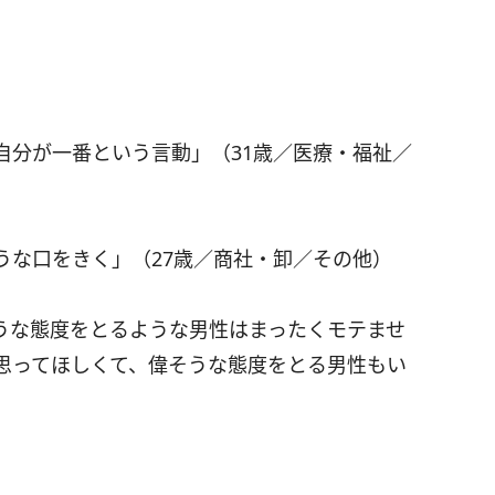
自分が一番という言動」（31歳／医療・福祉／
うな口をきく」（27歳／商社・卸／その他）
うな態度をとるような男性はまったくモテませ
思ってほしくて、偉そうな態度をとる男性もい