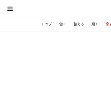
トップ
働く
整える
磨く
恋