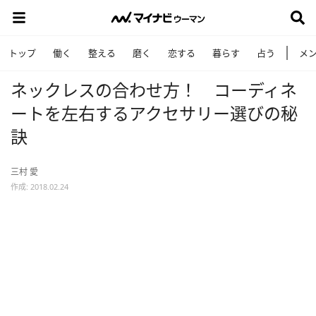
トップ
働く
整える
磨く
恋する
暮らす
占う
メ
ネックレスの合わせ方！ コーディネ
ートを左右するアクセサリー選びの秘
訣
三村 愛
作成: 2018.02.24