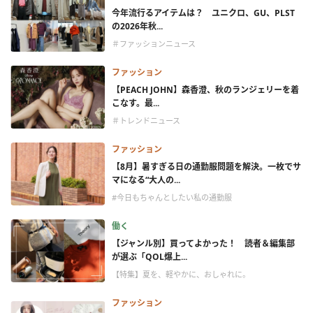
今年流行るアイテムは？ ユニクロ、GU、PLST
の2026年秋...
＃ファッションニュース
ファッション
【PEACH JOHN】森香澄、秋のランジェリーを着
こなす。最...
＃トレンドニュース
ファッション
【8月】暑すぎる日の通勤服問題を解決。一枚でサ
マになる“大人の...
#今日もちゃんとしたい私の通勤服
働く
【ジャンル別】買ってよかった！ 読者＆編集部
が選ぶ「QOL爆上...
【特集】夏を、軽やかに、おしゃれに。
ファッション