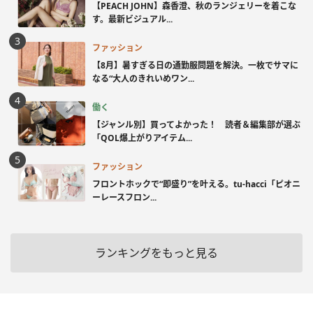
【PEACH JOHN】森香澄、秋のランジェリーを着こな
す。最新ビジュアル...
ファッション
【8月】暑すぎる日の通勤服問題を解決。一枚でサマに
なる“大人のきれいめワン...
働く
【ジャンル別】買ってよかった！ 読者＆編集部が選ぶ
「QOL爆上がりアイテム...
ファッション
フロントホックで“即盛り”を叶える。tu-hacci「ピオニ
ーレースフロン...
ランキングをもっと見る