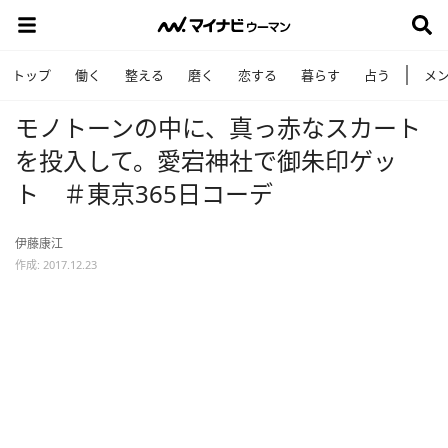
トップ
働く
整える
磨く
恋する
暮らす
占う
メ
モノトーンの中に、真っ赤なスカート
を投入して。愛宕神社で御朱印ゲッ
ト ＃東京365日コーデ
伊藤康江
作成: 2017.12.23