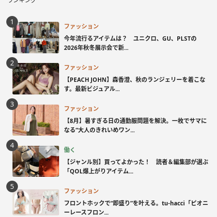
ランキング
ファッション
今年流行るアイテムは？ ユニクロ、GU、PLSTの
2026年秋冬展示会で新...
ファッション
【PEACH JOHN】森香澄、秋のランジェリーを着こな
す。最新ビジュアル...
ファッション
【8月】暑すぎる日の通勤服問題を解決。一枚でサマに
なる“大人のきれいめワン...
働く
【ジャンル別】買ってよかった！ 読者＆編集部が選ぶ
「QOL爆上がりアイテム...
ファッション
フロントホックで“即盛り”を叶える。tu-hacci「ピオニ
ーレースフロン...