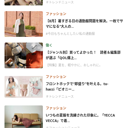
＃トレンドニュース
ファッション
【8月】暑すぎる日の通勤服問題を解決。一枚でサ
マになる“大人の...
#今日もちゃんとしたい私の通勤服
働く
【ジャンル別】買ってよかった！ 読者＆編集部
が選ぶ「QOL爆上...
【特集】夏を、軽やかに、おしゃれに。
ファッション
フロントホックで“即盛り”を叶える。tu-
hacci「ピオニー...
＃トレンドニュース
ファッション
いつもの夏服を洗練された印象に。「YECCA
VECCA」で着...
＃ファッションニュース