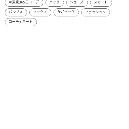
＃東京365日コーデ
バッグ
シューズ
スカート
パンプス
ソックス
かごバッグ
ファッション
コーディネート