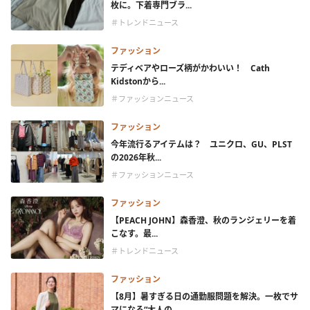
枚に。下着専門ブラ...
＃トレンドニュース
ファッション
テディベアやローズ柄がかわいい！ Cath
Kidstonから...
＃ファッションニュース
ファッション
今年流行るアイテムは？ ユニクロ、GU、PLST
の2026年秋...
＃ファッションニュース
ファッション
【PEACH JOHN】森香澄、秋のランジェリーを着
こなす。最...
＃トレンドニュース
ファッション
【8月】暑すぎる日の通勤服問題を解決。一枚でサ
マになる“大人の...