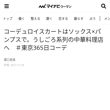
トップ
働く
整える
磨く
恋する
暮らす
占う
メ
コーデュロイスカートはソックス×パ
ンプスで。うしごろ系列の中華料理店
へ ＃東京365日コーデ
溝口恵美
作成: 2017.12.18