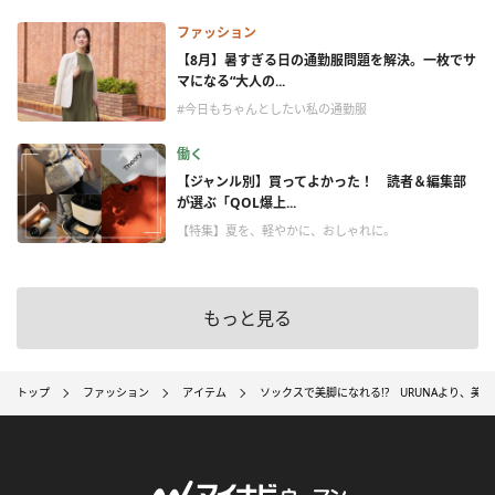
ファッション
【8月】暑すぎる日の通勤服問題を解決。一枚でサ
マになる“大人の...
#今日もちゃんとしたい私の通勤服
働く
【ジャンル別】買ってよかった！ 読者＆編集部
が選ぶ「QOL爆上...
【特集】夏を、軽やかに、おしゃれに。
もっと見る
トップ
ファッション
アイテム
ソックスで美脚になれる!? URUNAより、美