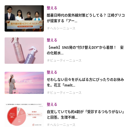
整える
酷暑日時代の紫外線対策どうしてる？ 江崎グリコ
が提案する「アー...
＃ヘルシーニュース
整える
【melt】SNS発の“付け替えDIY”から着想！ 髪
の化粧水...
＃ビューティーニュース
整える
せわしない日々をがんばる方にぴったりのお休み
を。花王「melt...
＃ビューティーニュース
整える
自覚していても約4割が「受診するつもりがない」
と回答。生理不順...
＃ヘルシーニュース