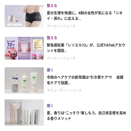
整える
夏の生理を快適に。9割の女性が気になる「ニオ
イ・蒸れ」に応える...
＃ヘルシーニュース
整える
緊急避妊薬「レソエル72」が、公式TikTokアカウ
ントを開設...
＃ヘルシーニュース
磨く
令和のヘアケアの新常識は“引き算ケア”!? 皮膜
毛ケアで話題...
＃ビューティーニュース
磨く
夏、香りは“こっそり”楽しもう。自己肯定感を高め
る香りメソッド