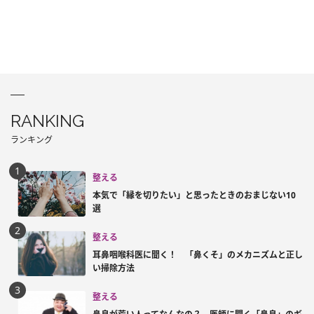
RANKING
ランキング
整える
本気で「縁を切りたい」と思ったときのおまじない10
選
整える
耳鼻咽喉科医に聞く！ 「鼻くそ」のメカニズムと正し
い掃除方法
整える