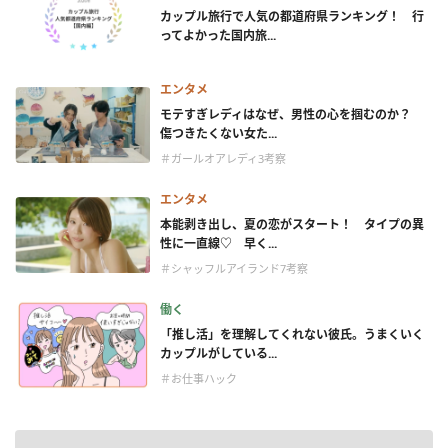
カップル旅行で人気の都道府県ランキング！ 行
ってよかった国内旅...
エンタメ
モテすぎレディはなぜ、男性の心を掴むのか？
傷つきたくない女た...
＃ガールオアレディ3考察
エンタメ
本能剥き出し、夏の恋がスタート！ タイプの異
性に一直線♡ 早く...
＃シャッフルアイランド7考察
働く
「推し活」を理解してくれない彼氏。うまくいく
カップルがしている...
＃お仕事ハック