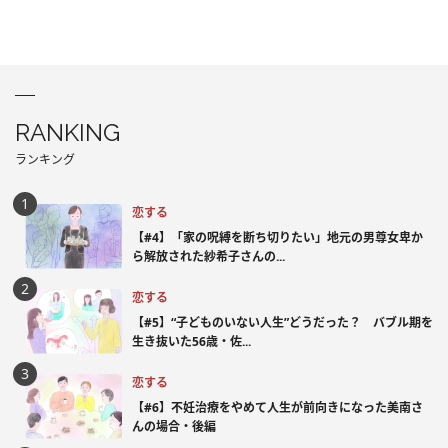
RANKING
ランキング
恋する
【#4】「家の呪縛を断ち切りたい」地元の男尊女卑か
ら解放された紗希子さんの...
恋する
【#5】“子どものいない人生”どうだった？ バブル期を
生き抜いた56歳・佐...
恋する
【#6】不妊治療をやめて人生が前向きになった美南さ
んの場合・後編