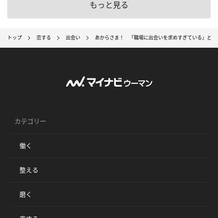
もっと見る
トップ
恋する
出会い
あからさま！ 「職場に出会いを求めすぎている」と思
カテゴリー
働く
整える
磨く