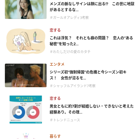
メンズの脈なしサインは顔に出る!? この世に地獄
があるとするな...
＃ガールオアレディ3考察
恋する
これは浮気？ それとも癖の問題？ 恋人の“ある
秘密”を知った2...
＃わたしだけの愛のカタチ
エンタメ
シリーズ初“強制帰国”の危機と今シーズン初キ
ス！ 女性が沼るモ...
＃シャッフルアイランド7考察
恋する
男女ともに約7割が結婚しない・できないと考えた
経験あり。その理...
＃トレンドニュース
暮らす