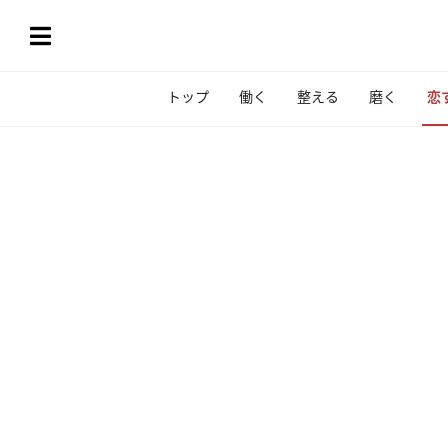
トップ
働く
整える
磨く
恋