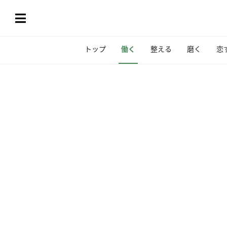
トップ
働く
整える
磨く
恋