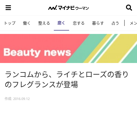
磨く
トップ
働く
整える
恋する
暮らす
占う
メ
ランコムから、ライチとローズの香り
のフレグランスが登場
作成: 2016.09.12