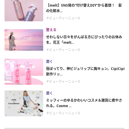
【melt】SNS発の“付け替えDIY”から着想！ 髪
の化粧水...
＃ビューティーニュース
整える
せわしない日々をがんばる方にぴったりのお休み
を。花王「melt...
＃ビューティーニュース
磨く
唇ぽってり、神ビジュリップに胸キュン。CipiCipi
新作リッ...
＃ビューティーニュース
磨く
ミッフィーのゆるかわいいコスメ＆雑貨に癒やさ
れる。Cosme ...
＃ビューティーニュース