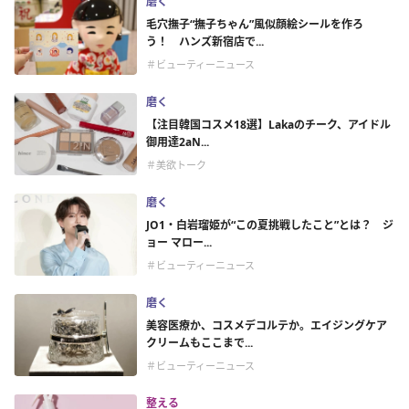
磨く
毛穴撫子“撫子ちゃん”風似顔絵シールを作ろ
う！ ハンズ新宿店で...
＃ビューティーニュース
磨く
【注目韓国コスメ18選】Lakaのチーク、アイドル
御用達2aN...
＃美欲トーク
磨く
JO1・白岩瑠姫が“この夏挑戦したこと”とは？ ジ
ョー マロー...
＃ビューティーニュース
磨く
美容医療か、コスメデコルテか。エイジングケア
クリームもここまで...
＃ビューティーニュース
整える