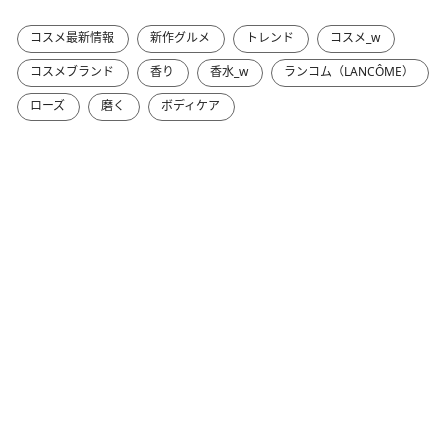
コスメ最新情報
新作グルメ
トレンド
コスメ_w
コスメブランド
香り
香水_w
ランコム（LANCÔME）
ローズ
磨く
ボディケア