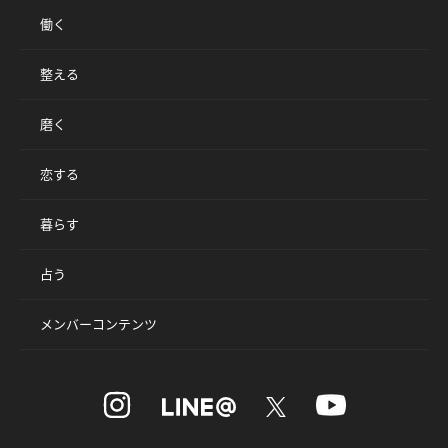
働く
整える
磨く
恋する
暮らす
占う
メンバーコンテンツ