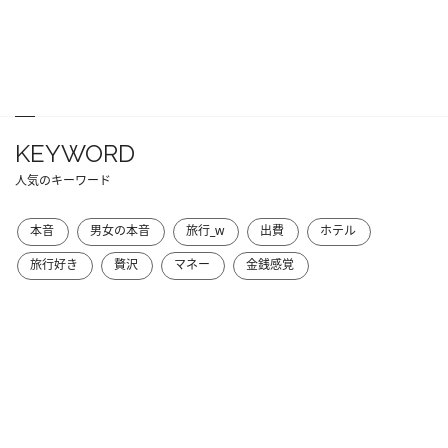
KEYWORD
人気のキーワード
本音
男女の本音
旅行_w
出費
ホテル
旅行好き
贅沢
マネー
金銭感覚